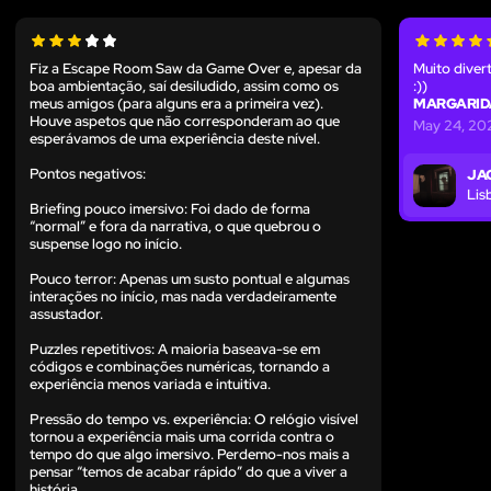
Fiz a Escape Room Saw da Game Over e, apesar da
Muito diver
boa ambientação, saí desiludido, assim como os
:))
meus amigos (para alguns era a primeira vez).
MARGARID
Houve aspetos que não corresponderam ao que
May 24, 20
esperávamos de uma experiência deste nível.
Pontos negativos:
JA
Lis
Briefing pouco imersivo: Foi dado de forma
“normal” e fora da narrativa, o que quebrou o
suspense logo no início.
Pouco terror: Apenas um susto pontual e algumas
interações no início, mas nada verdadeiramente
assustador.
Puzzles repetitivos: A maioria baseava-se em
códigos e combinações numéricas, tornando a
experiência menos variada e intuitiva.
Pressão do tempo vs. experiência: O relógio visível
tornou a experiência mais uma corrida contra o
tempo do que algo imersivo. Perdemo-nos mais a
pensar “temos de acabar rápido” do que a viver a
história.