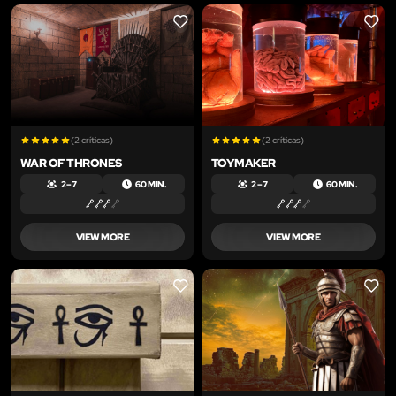
LIKE
LIKE
(2 críticas)
(2 críticas)
WAR OF THRONES
TOYMAKER
2 – 7
60 MIN.
2 – 7
60 MIN.
VIEW MORE
VIEW MORE
LIKE
LIKE