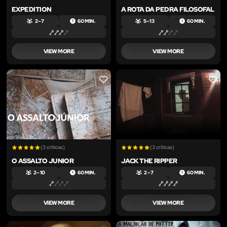
EXPEDITION
A ROTA DA PEDRA FILOSOFAL
2 – 7
60 MIN.
5 – 13
60 MIN.
VIEW MORE
VIEW MORE
LIKE
LIKE
(3 críticas)
(3 críticas)
O ASSALTO JUNIOR
JACK THE RIPPER
2 – 10
60 MIN.
2 – 7
60 MIN.
VIEW MORE
VIEW MORE