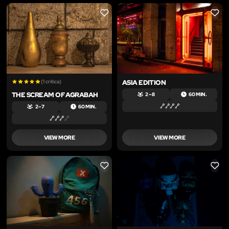
LIKE
LIKE
(1 crítica)
ASIA EDITION
THE SCREAM OF AGRABAH
2 – 8
60 MIN.
2 – 7
60 MIN.
VIEW MORE
VIEW MORE
LIKE
LIKE