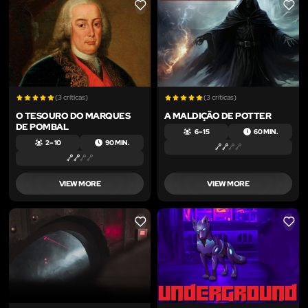
LIKE
LIKE
(3 críticas)
(3 críticas)
O TESOURO DO MARQUES
A MALDIÇÃO DE POTTER
DE POMBAL
6 – 15
60 MIN.
2 – 10
90 MIN.
VIEW MORE
VIEW MORE
LIKE
LIKE