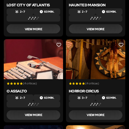
LOST CITY OF ATLANTIS
HAUNTED MANSION
2 – 7
60 MIN.
2 – 7
60 MIN.
VIEW MORE
VIEW MORE
LIKE
LIKE
(4 críticas)
(4 críticas)
O ASSALTO
HORROR CIRCUS
2 – 7
60 MIN.
3 – 7
60 MIN.
VIEW MORE
VIEW MORE