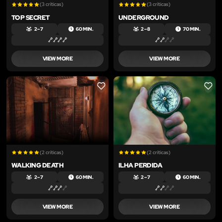
(3 críticas)
(3 críticas)
TOP SECRET
UNDERGROUND
2 – 7
60 MIN.
2 – 8
70 MIN.
VIEW MORE
VIEW MORE
LIKE
LIKE
(2 críticas)
(2 críticas)
WALKING DEATH
ILHA PERDIDA
2 – 7
60 MIN.
2 – 7
60 MIN.
VIEW MORE
VIEW MORE