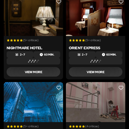
LIKE
LIKE
(5+ críticas)
(5+ críticas)
NIGHTMARE HOTEL
ORIENT EXPRESS
2 – 7
60 MIN.
2 – 7
60 MIN.
VIEW MORE
VIEW MORE
LIKE
LIKE
(5+ críticas)
(4 críticas)