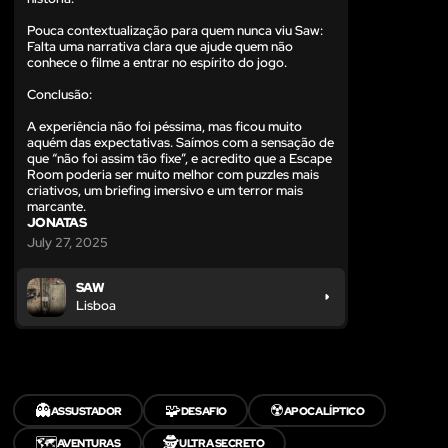
Pouca contextualização para quem nunca viu Saw:
Falta uma narrativa clara que ajude quem não
conhece o filme a entrar no espírito do jogo.
Conclusão:
A experiência não foi péssima, mas ficou muito
aquém das expectativas. Saímos com a sensação de
que “não foi assim tão fixe”, e acredito que a Escape
Room poderia ser muito melhor com puzzles mais
criativos, um briefing imersivo e um terror mais
marcante.
JONATAS
July 27, 2025
SAW
Lisboa
👻
🧩
☢️
ASSUSTADOR
DESAFIO
APOCALÍPTICO
🗺️
🕵️
AVENTURAS
ULTRA SECRETO