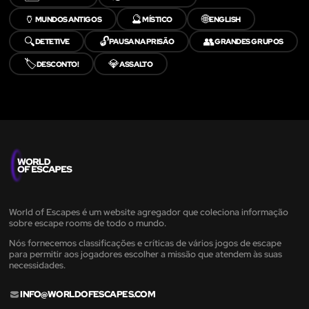
🏺
🔮
🌐
MUNDOS ANTIGOS
MÍSTICO
ENGLISH
🔍
🔓
👥
DETETIVE
PAUSA NA PRISÃO
GRANDES GRUPOS
🏷️
💎
DESCONTO!
ASSALTO
World of Escapes é um website agregador que coleciona informação
sobre escape rooms de todo o mundo.
Nós fornecemos classificações e críticas de vários jogos de escape
para permitir aos jogadores escolher a missão que atendem às suas
necessidades.
INFO@WORLDOFESCAPES.COM