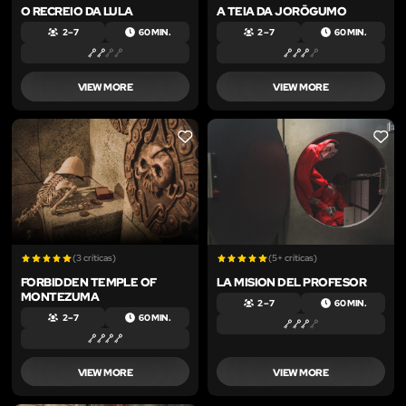
O RECREIO DA LULA
A TEIA DA JORŌGUMO
2 – 7
60 MIN.
2 – 7
60 MIN.
VIEW MORE
VIEW MORE
LIKE
LIKE
(3 críticas)
(5+ críticas)
FORBIDDEN TEMPLE OF
LA MISION DEL PROFESOR
MONTEZUMA
2 – 7
60 MIN.
2 – 7
60 MIN.
VIEW MORE
VIEW MORE