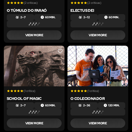
(2 críticas)
(2 críticas)
O TÚMULO DO FARAÓ
ELECTUS DEI
2 – 7
60 MIN.
2 – 12
60 MIN.
VIEW MORE
VIEW MORE
LIKE
LIKE
(1 crítica)
(1 crítica)
SCHOOL OF MAGIC
O COLECIONADOR
2 – 7
60 MIN.
2 – 36
120 MIN.
VIEW MORE
VIEW MORE