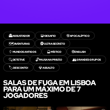
👻
🧩
☢️
ASSUSTADOR
DESAFIO
APOCALÍPTICO
🗺️
🕵️
AVENTURAS
ULTRA SECRETO
🏺
🔮
🌐
MUNDOS ANTIGOS
MÍSTICO
ENGLISH
🔍
🔓
👥
DETETIVE
PAUSA NA PRISÃO
GRANDES GRUPOS
🏷️
💎
DESCONTO!
ASSALTO
SALAS DE FUGA EM LISBOA
PARA UM MÁXIMO DE 7
JOGADORES