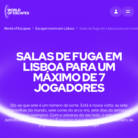
ENTRAR
MENU
World of Escapes
Escape rooms em Lisboa
Salas de fuga em Lisboa para um máx
SALAS DE FUGA EM
LISBOA PARA UM
MÁXIMO DE 7
JOGADORES
Diz-se que sete é um número de sorte. Está à nossa volta: as sete
maravilhas do mundo, sete cores do arco-íris, sete dias da semana e
muitos mais exemplos. Com o universo do seu lado, o estranho está
definitivamente a seu favor. É por isso que sete é um grande número de
jogadores para uma sala de fuga!