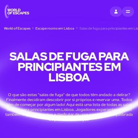
ENTRAR
MENU
World of Escapes
Escape rooms em Lisboa
Salas de fuga para principiantes em Li
SALAS DE FUGA PARA
PRINCIPIANTES EM
LISBOA
O que são estas "salas de fuga" de que todos têm andado a delirar?
Finalmente decidiram descobrir por si próprios e reservar uma. Todos
têm de começar por algum lado! Aqui está uma lista de todas as salas
de fuga para principiantes em Lisboa. Jogadores experientes podem
também fingir ser novatos e desfrutar de uma combinação equilibrada
de puzzles e adereços.