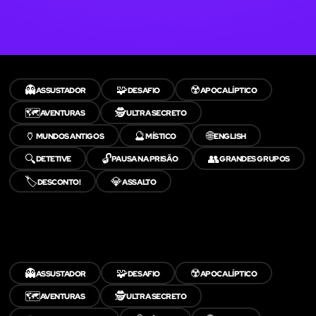
👻
🧩
☢️
ASSUSTADOR
DESAFIO
APOCALÍPTICO
🗺️
🕵️
AVENTURAS
ULTRA SECRETO
🏺
🔮
🌐
MUNDOS ANTIGOS
MÍSTICO
ENGLISH
🔍
🔓
👥
DETETIVE
PAUSA NA PRISÃO
GRANDES GRUPOS
🏷️
💎
DESCONTO!
ASSALTO
👻
🧩
☢️
ASSUSTADOR
DESAFIO
APOCALÍPTICO
🗺️
🕵️
AVENTURAS
ULTRA SECRETO