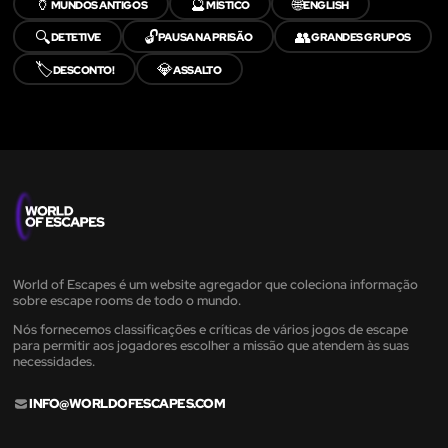
🏺
🔮
🌐
MUNDOS ANTIGOS
MÍSTICO
ENGLISH
🔍
🔓
👥
DETETIVE
PAUSA NA PRISÃO
GRANDES GRUPOS
🏷️
💎
DESCONTO!
ASSALTO
World of Escapes é um website agregador que coleciona informação
sobre escape rooms de todo o mundo.
Nós fornecemos classificações e críticas de vários jogos de escape
para permitir aos jogadores escolher a missão que atendem às suas
necessidades.
INFO@WORLDOFESCAPES.COM