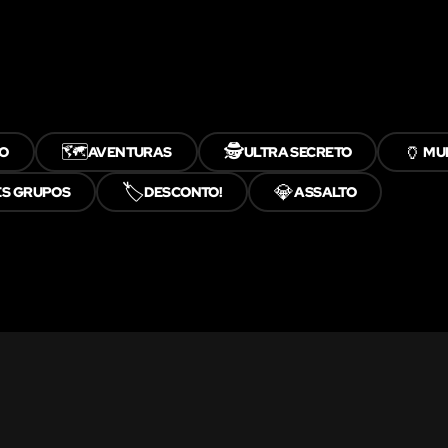
🗺️
🕵️
🏺
CO
AVENTURAS
ULTRA SECRETO
MU
🏷️
💎
S GRUPOS
DESCONTO!
ASSALTO