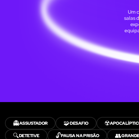
Um c
salas 
exp
equipa
👻
🧩
☢️
ASSUSTADOR
DESAFIO
APOCALÍPTI
🔍
🔓
👥
DETETIVE
PAUSA NA PRISÃO
GRANDE