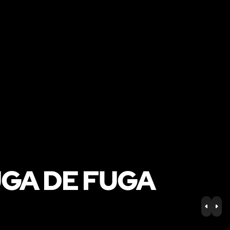
UGA DE FUGA
PREV
NE