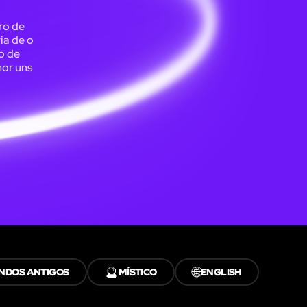
ro de
ia de o
o de
hor uns
🔮
🌐
NDOS ANTIGOS
MÍSTICO
ENGLISH