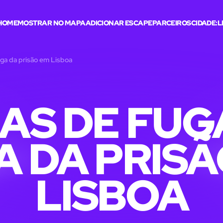
HOME
MOSTRAR NO MAPA
ADICIONAR ESCAPE
PARCEIROS
CIDADE:
L
uga da prisão em Lisboa
AS DE FUG
A DA PRISÃ
LISBOA