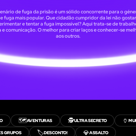
enário de fuga da prisão é um sólido concorrente para o géne
de fuga mais popular. Que cidadão cumpridor da lei não gostar
erimentar e tentar a fuga impossível? Aqui trata-se de trabalh
 e comunicação. O melhor para criar laços e conhecer-se mel
aos outros.
🗺️
🕵️
🏺
CO
AVENTURAS
ULTRA SECRETO
MU
🏷️
💎
S GRUPOS
DESCONTO!
ASSALTO