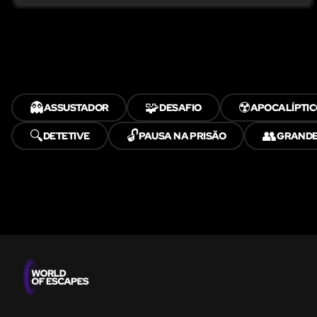
👻
🧩
☢️
ASSUSTADOR
DESAFIO
APOCALÍPTI
🔍
🔓
👥
DETETIVE
PAUSA NA PRISÃO
GRANDE