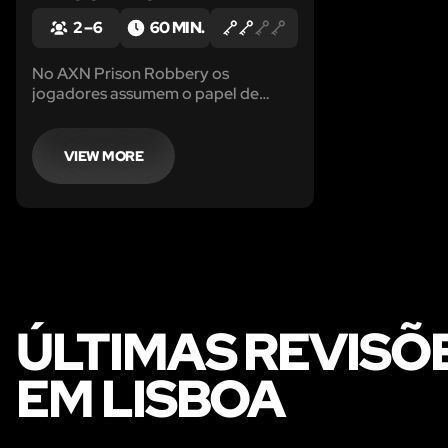
2 – 6
60 MIN.
No AXN Prison Robbery os
jogadores assumem o papel de
mestres do crime encarcerados
numa prisão de alta segurança,
famosa por ser impenetrável.
VIEW MORE
ÚLTIMAS REVISÕ
EM LISBOA