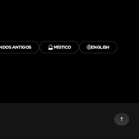
🔮
🌐
NDOS ANTIGOS
MÍSTICO
ENGLISH