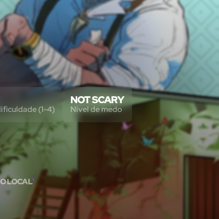
NOT SCARY
ificuldade (1-4)
Nível de medo
O LOCAL
1