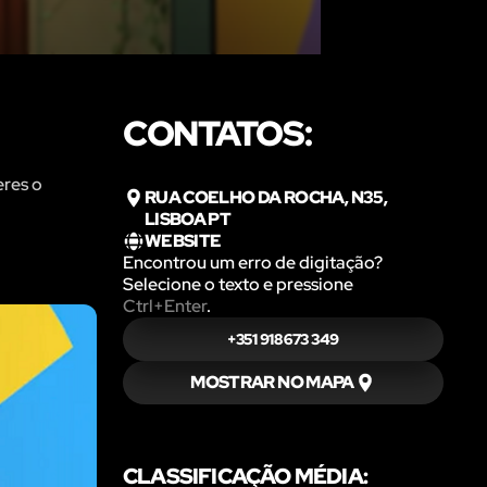
CONTATOS:
eres o
RUA COELHO DA ROCHA, N35,
LISBOA PT
WEBSITE
Encontrou um erro de digitação?
Selecione o texto e pressione
Ctrl+Enter
.
+351 918 673 349
MOSTRAR NO MAPA
CLASSIFICAÇÃO MÉDIA: