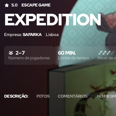
5.0
ESCAPE GAME
EXPEDITION
Empresa:
SAFARKA
Lisboa
2 – 7
60 MIN.
Número de jogadores
Limite de tempo
Nível de d
DESCRIÇÃO:
FOTOS
COMENTÁRIOS
3
NO MESM