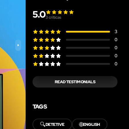
5.0
3
críticas
3
0
0
0
0
READ TESTIMONIALS
TAGS
🔍
🌐
DETETIVE
ENGLISH