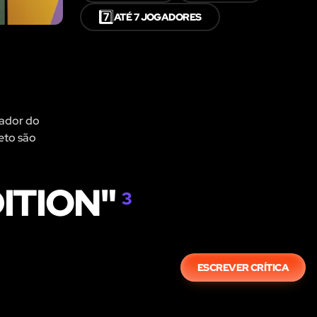
7️⃣
ATÉ 7 JOGADORES
zador do
eto são
DITION"
3
ESCREVER CRÍTICA