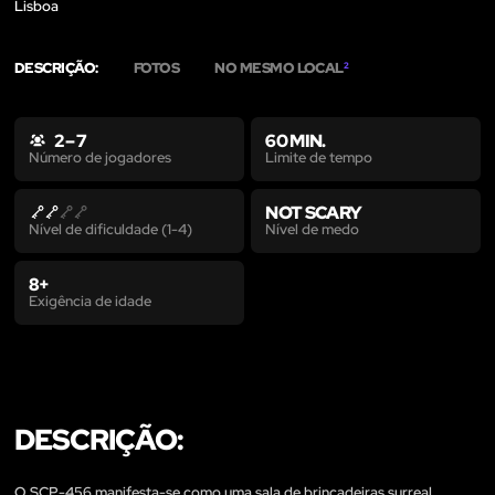
Lisboa
DESCRIÇÃO:
FOTOS
NO MESMO LOCAL
2
2 – 7
60 MIN.
Limite de tempo
Número de jogadores
NOT SCARY
Nível de medo
Nível de dificuldade (1-4)
8+
Exigência de idade
DESCRIÇÃO:
O SCP-456 manifesta-se como uma sala de brincadeiras surreal,