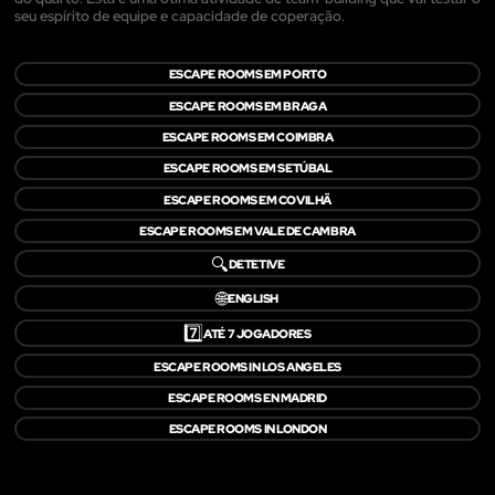
seu espírito de equipe e capacidade de coperação.
ESCAPE ROOMS EM PORTO
ESCAPE ROOMS EM BRAGA
ESCAPE ROOMS EM COIMBRA
ESCAPE ROOMS EM SETÚBAL
ESCAPE ROOMS EM COVILHÃ
ESCAPE ROOMS EM VALE DE CAMBRA
🔍
DETETIVE
🌐
ENGLISH
7️⃣
ATÉ 7 JOGADORES
ESCAPE ROOMS IN LOS ANGELES
ESCAPE ROOMS EN MADRID
ESCAPE ROOMS IN LONDON