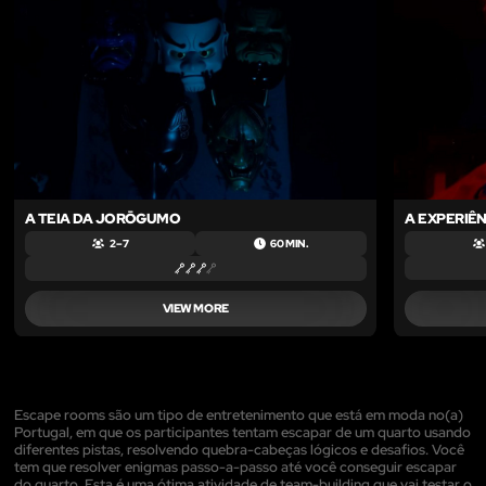
A TEIA DA JORŌGUMO
A EXPERIÊ
2 – 7
60 MIN.
VIEW MORE
Escape rooms são um tipo de entretenimento que está em moda no(a)
Portugal, em que os participantes tentam escapar de um quarto usando
diferentes pistas, resolvendo quebra-cabeças lógicos e desafios. Você
tem que resolver enigmas passo-a-passo até você conseguir escapar
do quarto. Esta é uma ótima atividade de team-building que vai testar o