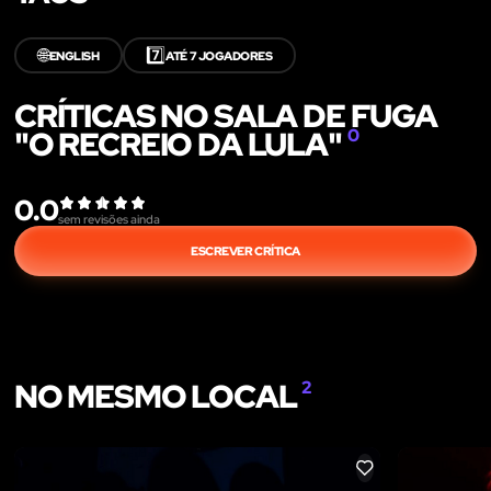
🌐
7️⃣
ENGLISH
ATÉ 7 JOGADORES
CRÍTICAS NO SALA DE FUGA
"O RECREIO DA LULA"
0
0.0
sem revisões ainda
ESCREVER CRÍTICA
NO MESMO LOCAL
2
LIKE