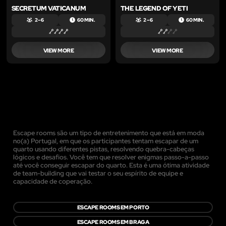
SECRETUM VATICANUM
THE LEGEND OF YETI
2 – 6
60 MIN.
2 – 6
60 MIN.
VIEW MORE
VIEW MORE
Escape rooms são um tipo de entretenimento que está em moda
no(a) Portugal, em que os participantes tentam escapar de um
quarto usando diferentes pistas, resolvendo quebra-cabeças
lógicos e desafios. Você tem que resolver enigmas passo-a-passo
até você conseguir escapar do quarto. Esta é uma ótima atividade
de team-building que vai testar o seu espírito de equipe e
capacidade de coperação.
ESCAPE ROOMS EM PORTO
ESCAPE ROOMS EM BRAGA