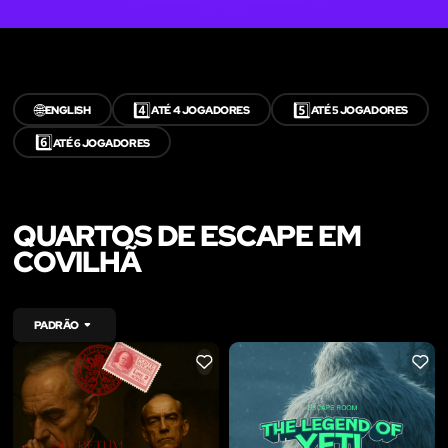
🌐
4️⃣
5️⃣
ENGLISH
ATÉ 4 JOGADORES
ATÉ 5 JOGADORES
6️⃣
ATÉ 6 JOGADORES
QUARTOS DE ESCAPE EM
COVILHÃ
PADRÃO
LIKE
LIKE