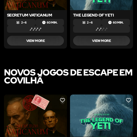
SECRETUM VATICANUM
THE LEGEND OF YETI
2 – 6
60 MIN.
2 – 6
60 MIN.
VIEW MORE
VIEW MORE
NOVOS JOGOS DE ESCAPE EM
COVILHÃ
LIKE
LIKE