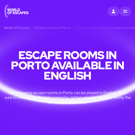
ENTRAR
MENU
World of Escapes
Escape rooms em Porto
Escape rooms in Porto available in Engli
ESCAPE ROOMS IN
PORTO AVAILABLE IN
ENGLISH
The following escape rooms in Porto can be played in English. Make
sure to choose the English gameplay option when booking or notify the
company beforehand.