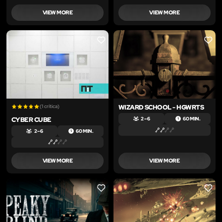
VIEW MORE
VIEW MORE
LIKE
LIKE
(1 crítica)
WIZARD SCHOOL - HGWRTS
CYBER CUBE
2 – 6
60 MIN.
2 – 6
60 MIN.
VIEW MORE
VIEW MORE
LIKE
LIKE