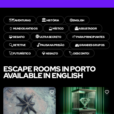
🗺️
🏛️
🌐
AVENTURAS
HISTÓRIA
ENGLISH
🏺
🔮
👻
MUNDOS ANTIGOS
MÍSTICO
ASSUSTADOR
🧩
🕵️
🌱
DESAFIO
ULTRA SECRETO
PARA PRINCIPIANTES
🔍
🔓
👥
DETETIVE
PAUSA NA PRISÃO
GRANDES GRUPOS
🚀
💎
🏷️
FUTURÍSTICO
ASSALTO
DESCONTO!
ESCAPE ROOMS IN PORTO
AVAILABLE IN ENGLISH
LIKE
LIKE