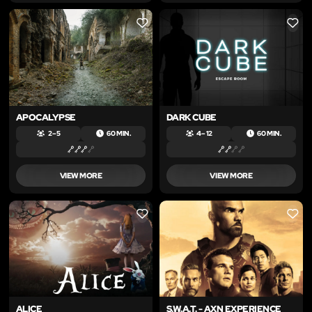
LIKE
LIKE
APOCALYPSE
DARK CUBE
2 – 5
60 MIN.
4 – 12
60 MIN.
VIEW MORE
VIEW MORE
LIKE
LIKE
ALICE
S.W.A.T. - AXN EXPERIENCE