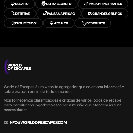
🧩
🕵️
🌱
DESAFIO
ULTRA SECRETO
PARA PRINCIPIANTES
🔍
🔓
👥
DETETIVE
PAUSA NA PRISÃO
GRANDES GRUPOS
🚀
💎
🏷️
FUTURÍSTICO!
ASSALTO
DESCONTO!
World of Escapes é um website agregador que coleciona informação
sobre escape rooms de todo o mundo.
Nós fornecemos classificações e críticas de vários jogos de escape
para permitir aos jogadores escolher a missão que atendem às suas
necessidades.
INFO@WORLDOFESCAPES.COM