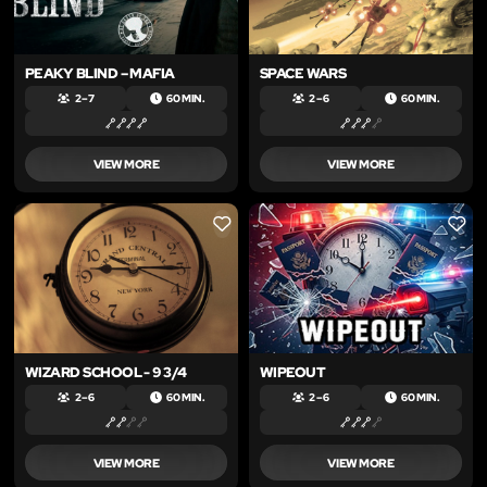
PEAKY BLIND – MAFIA
SPACE WARS
2 – 7
60 MIN.
2 – 6
60 MIN.
VIEW MORE
VIEW MORE
LIKE
LIKE
WIZARD SCHOOL - 9 3/4
WIPEOUT
2 – 6
60 MIN.
2 – 6
60 MIN.
VIEW MORE
VIEW MORE