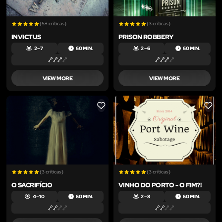
(5+ críticas)
(3 críticas)
INVICTUS
PRISON ROBBERY
2 – 7
60 MIN.
2 – 6
60 MIN.
VIEW MORE
VIEW MORE
LIKE
LIKE
(3 críticas)
(3 críticas)
O SACRIFÍCIO
VINHO DO PORTO - O FIM?!
4 – 10
60 MIN.
2 – 8
60 MIN.