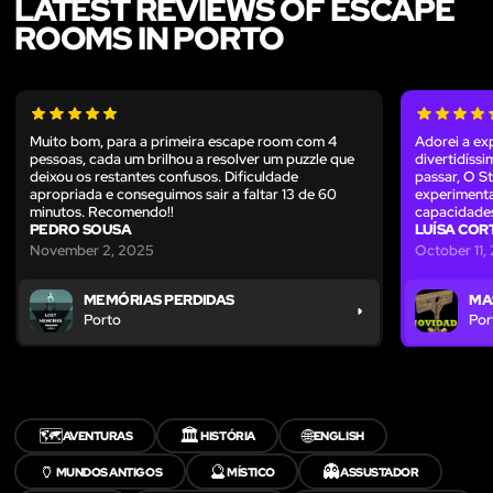
LATEST REVIEWS OF ESCAPE
ROOMS IN PORTO
Muito bom, para a primeira escape room com 4
Adorei a exp
pessoas, cada um brilhou a resolver um puzzle que
divertidíss
deixou os restantes confusos. Dificuldade
passar, O S
apropriada e conseguimos sair a faltar 13 de 60
experimenta
minutos. Recomendo!!
capacidades
PEDRO SOUSA
LUÍSA COR
November 2, 2025
October 11,
MEMÓRIAS PERDIDAS
MA
Porto
Por
🗺️
🏛️
🌐
AVENTURAS
HISTÓRIA
ENGLISH
🏺
🔮
👻
MUNDOS ANTIGOS
MÍSTICO
ASSUSTADOR