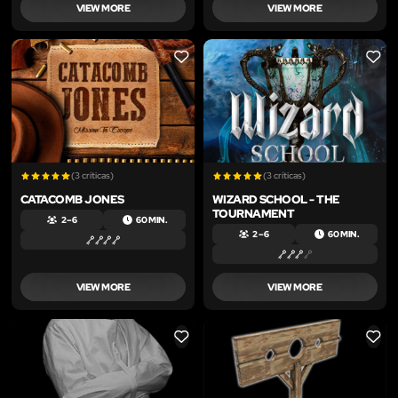
VIEW MORE
VIEW MORE
LIKE
LIKE
(3 críticas)
(3 críticas)
CATACOMB JONES
WIZARD SCHOOL - THE
TOURNAMENT
2 – 6
60 MIN.
2 – 6
60 MIN.
VIEW MORE
VIEW MORE
LIKE
LIKE