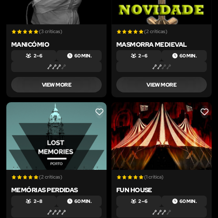
(3 críticas)
(2 críticas)
MANICÓMIO
MASMORRA MEDIEVAL
2 – 6
60 MIN.
2 – 6
60 MIN.
VIEW MORE
VIEW MORE
LIKE
LIKE
(2 críticas)
(1 crítica)
MEMÓRIAS PERDIDAS
FUN HOUSE
2 – 8
60 MIN.
2 – 6
60 MIN.