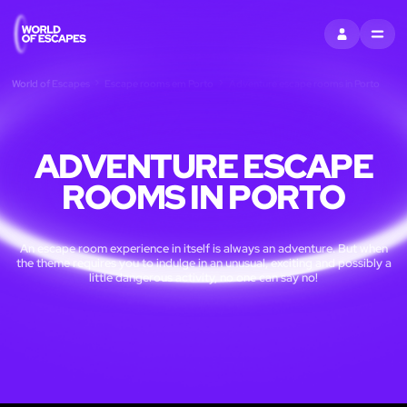
ENTRAR
MENU
World of Escapes
Escape rooms em Porto
Adventure escape rooms in Porto
ADVENTURE ESCAPE
ROOMS IN PORTO
An escape room experience in itself is always an adventure. But when
the theme requires you to indulge in an unusual, exciting and possibly a
little dangerous activity, no one can say no!