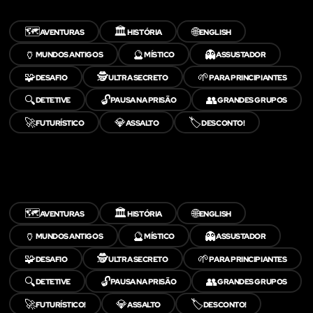
🗺️
🏛️
🌐
AVENTURAS
HISTÓRIA
ENGLISH
🏺
🔮
👻
MUNDOS ANTIGOS
MÍSTICO
ASSUSTADOR
🧩
🕵️
🌱
DESAFIO
ULTRA SECRETO
PARA PRINCIPIANTES
🔍
🔓
👥
DETETIVE
PAUSA NA PRISÃO
GRANDES GRUPOS
🚀
💎
🏷️
FUTURÍSTICO
ASSALTO
DESCONTO!
🗺️
🏛️
🌐
AVENTURAS
HISTÓRIA
ENGLISH
🏺
🔮
👻
MUNDOS ANTIGOS
MÍSTICO
ASSUSTADOR
🧩
🕵️
🌱
DESAFIO
ULTRA SECRETO
PARA PRINCIPIANTES
🔍
🔓
👥
DETETIVE
PAUSA NA PRISÃO
GRANDES GRUPOS
🚀
💎
🏷️
FUTURÍSTICO!
ASSALTO
DESCONTO!