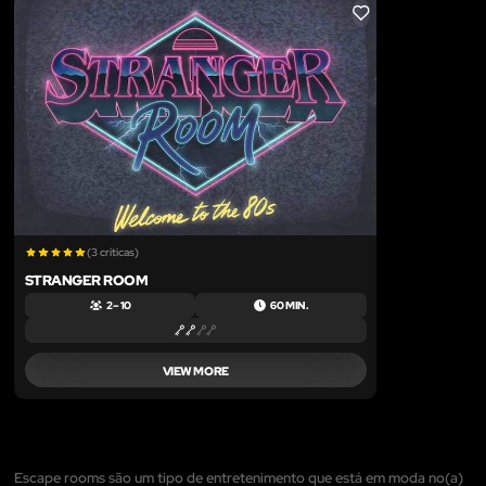
LIKE
(3 críticas)
STRANGER ROOM
2 – 10
60 MIN.
VIEW MORE
Escape rooms são um tipo de entretenimento que está em moda no(a)