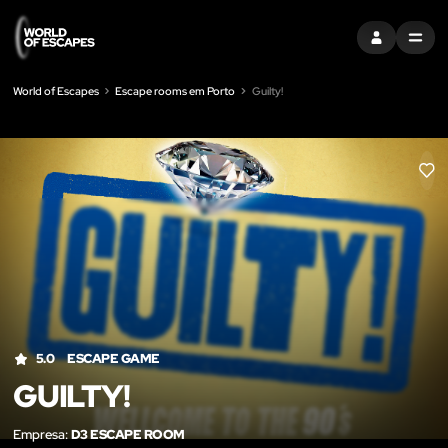
ENTRAR
MENU
World of Escapes
Escape rooms em Porto
Guilty!
LIK
5.0
ESCAPE GAME
GUILTY!
Empresa:
D3 ESCAPE ROOM