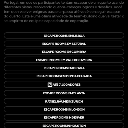
Portugal, em que os participantes tentam escapar de um quarto usando
diferentes pistas, resolvendo quebra-cabeças lógicos e desafios. Você
tem que resolver enigmas passo-a-passo até você conseguir escapar
do quarto. Esta é uma ótima atividade de team-building que vai testar o
seu espírito de equipe e capacidade de coperação.
ESCAPE ROOMS EM LISBOA
ESCAPE ROOMS EM SETÚBAL
ESCAPE ROOMS EM COIMBRA
ESCAPE ROOMS EM VALE DE CAMBRA
ESCAPE ROOMS EM BRAGA
ESCAPE ROOMS EM PONTA DELGADA
7️⃣
ATÉ 7 JOGADORES
ESCAPE ROOMS IN ATLANTA
RÄTSELRÄUME IN ZÜRICH
ESCAPE ROOMS IN LONDON
ESCAPE ROOMS IN DENVER
ESCAPE ROOMS IN HOUSTON