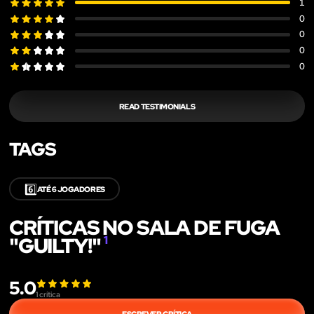
1
0
0
0
0
READ TESTIMONIALS
TAGS
6️⃣
ATÉ 6 JOGADORES
CRÍTICAS NO SALA DE FUGA
"GUILTY!"
1
5.0
1
crítica
ESCREVER CRÍTICA