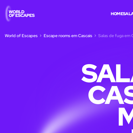
HOME
SALA
World of Escapes
Escape rooms em Cascais
Salas de fuga em 
SAL
CAS
M