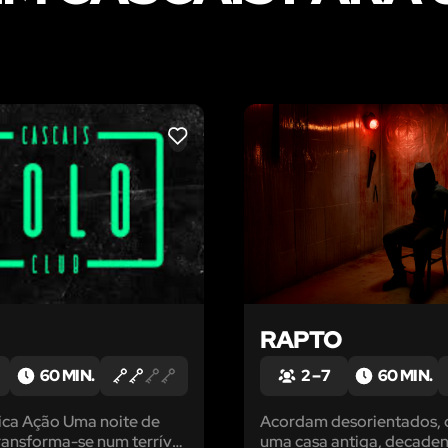
LIKE
RAPTO
60 MIN.
2 – 7
60 MIN.
ica Ação Uma noite de
Acordam desorientados, 
ransforma-se num terrível
uma casa antiga, decaden