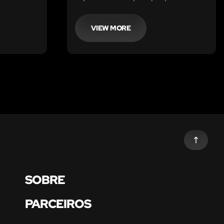
objeto,
abandonado, motivados pela
ta a
curiosidade e por um mistério
eve - e não
familiar não resolvido. Há muitos
VIEW MORE
levado.
anos, o teu avô desapareceu
misteriosamente neste hospital.
SOBRE
PARCEIROS