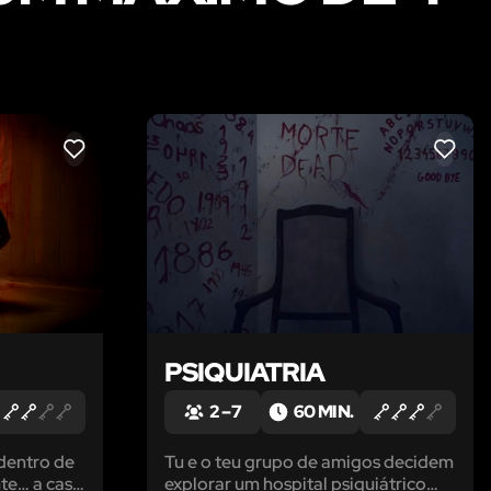
LIKE
LIKE
PSIQUIATRIA
2 – 7
60 MIN.
dentro de
Tu e o teu grupo de amigos decidem
te… a casa
explorar um hospital psiquiátrico