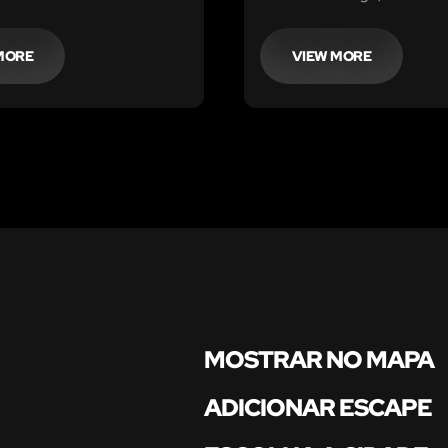
uando um cliente é
dele. Cada parede, cada 
o morto na casa de banho
cada mancha no chão con
ca. O nome da vítima é
história de quem já lá est
MORE
VIEW MORE
ido, e todos estão em
saiu. O vosso capitão foi 
MOSTRAR NO MAPA
ADICIONAR ESCAPE