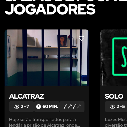
JOGADORES
LIKE
ALCATRAZ
SOLO
2 – 7
60 MIN.
2 – 5
Hoje serão transportados para a
Luzes Mus
lendária prisão de Alcatraz, onde
diversão t