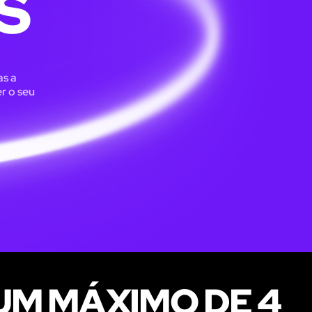
S
as a
r o seu
UM MÁXIMO DE 4