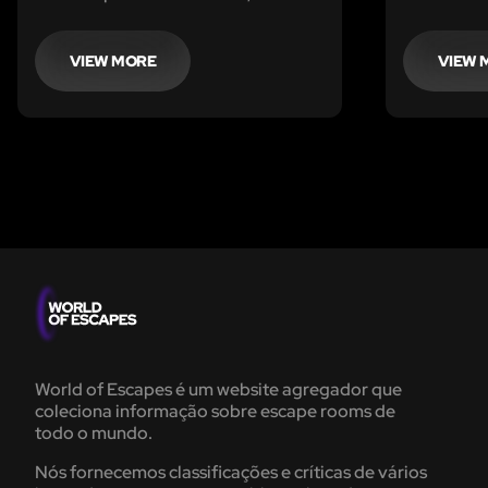
devem usar as vossas habilidades de
mistério q
raciocínio lógico, trabalho em
encontrad
equipa e astúcia para escapar da
da discote
VIEW MORE
VIEW 
prisão de segurança máxima mais
desconhec
infame da história.
choque.
World of Escapes é um website agregador que
coleciona informação sobre escape rooms de
todo o mundo.
Nós fornecemos classificações e críticas de vários