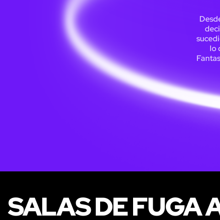
Desde
deci
sucedi
lo
Fantas
SALAS DE FUGA 