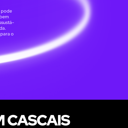
, pode
a bem
ssustá-
da.
 para o
M CASCAIS