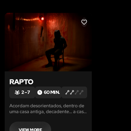
LIKE
RAPTO
2 – 7
60 MIN.
Acordam desorientados, dentro de
uma casa antiga, decadente… a casa
dele. Cada parede, cada objeto,
cada mancha no chão conta a
história de quem já lá esteve - e não
VIEW MORE