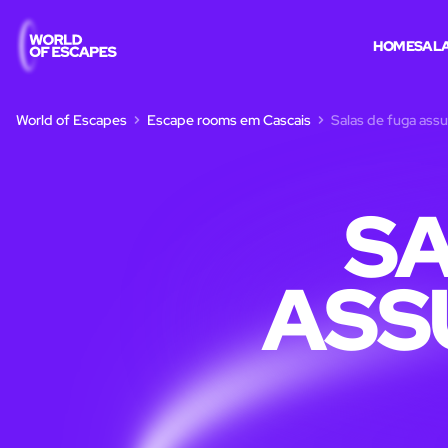
HOME
SALA
World of Escapes
Escape rooms em Cascais
Salas de fuga ass
SA
ASS