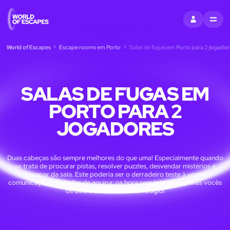
ENTRAR
MENU
World of Escapes
Escape rooms em Porto
Salas de fugas em Porto para 2 jogador
SALAS DE FUGAS EM
PORTO PARA 2
JOGADORES
Duas cabeças são sempre melhores do que uma! Especialmente quando
se trata de procurar pistas, resolver puzzles, desvendar mistérios e
escapar da sala. Este poderia ser o derradeiro teste à vossa
comunicação e trabalho de equipa: na hora seguinte, são apenas vocês
os dois a correr contra o relógio!