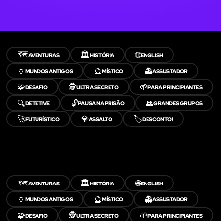
🗺️
🏛️
🌐
AVENTURAS
HISTÓRIA
ENGLISH
🏺
🔮
👻
MUNDOS ANTIGOS
MÍSTICO
ASSUSTADOR
🧩
🕵️
🌱
DESAFIO
ULTRA SECRETO
PARA PRINCIPIANTES
🔍
🔓
👥
DETETIVE
PAUSA NA PRISÃO
GRANDES GRUPOS
🚀
💎
🏷️
FUTURÍSTICO
ASSALTO
DESCONTO!
🗺️
🏛️
🌐
AVENTURAS
HISTÓRIA
ENGLISH
🏺
🔮
👻
MUNDOS ANTIGOS
MÍSTICO
ASSUSTADOR
🧩
🕵️
🌱
DESAFIO
ULTRA SECRETO
PARA PRINCIPIANTES