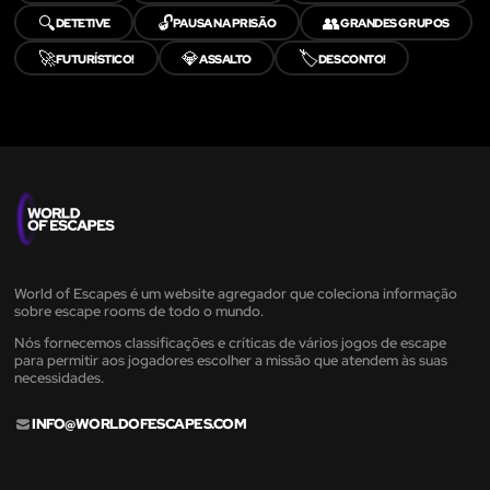
🔍
🔓
👥
DETETIVE
PAUSA NA PRISÃO
GRANDES GRUPOS
🚀
💎
🏷️
FUTURÍSTICO!
ASSALTO
DESCONTO!
World of Escapes é um website agregador que coleciona informação
sobre escape rooms de todo o mundo.
Nós fornecemos classificações e críticas de vários jogos de escape
para permitir aos jogadores escolher a missão que atendem às suas
necessidades.
INFO@WORLDOFESCAPES.COM