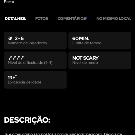
Porto
DETALHES:
FOTOS
COMENTÁRIOS
NO MESMO LOCAL
1
7
2 – 6
60 MIN.
Limite de tempo
Número de jogadores
NOT SCARY
Nível de medo
Nível de dificuldade (1-4)
*
13+
Exigência de idade
DESCRIÇÃO:
Tu e o teu grupo são postos à prova num jogo perigoso. Depois de