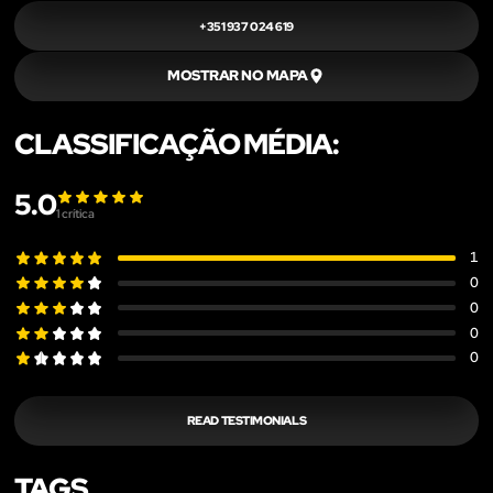
+351 937 024 619
MOSTRAR NO MAPA
CLASSIFICAÇÃO MÉDIA:
5.0
1
crítica
1
0
0
0
0
READ TESTIMONIALS
TAGS