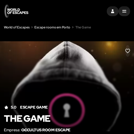
ENTRAR
MENU
World of Escapes
Escape rooms em Porto
The Game
LIK
5.0
ESCAPE GAME
THE GAME
Empresa:
OCCULTUS ROOM ESCAPE