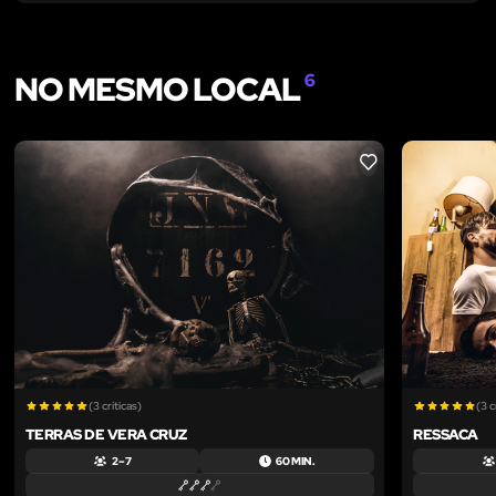
NO MESMO LOCAL
6
LIKE
(3 críticas)
(3 c
TERRAS DE VERA CRUZ
RESSACA
2 – 7
60 MIN.