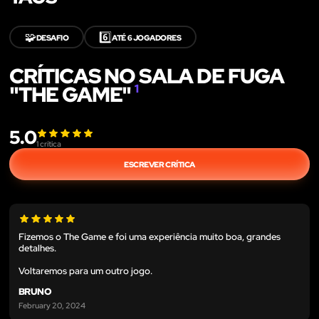
🧩
6️⃣
DESAFIO
ATÉ 6 JOGADORES
CRÍTICAS NO SALA DE FUGA
"THE GAME"
1
5.0
1
crítica
ESCREVER CRÍTICA
Fizemos o The Game e foi uma experiência muito boa, grandes
detalhes.
Voltaremos para um outro jogo.
BRUNO
February 20, 2024