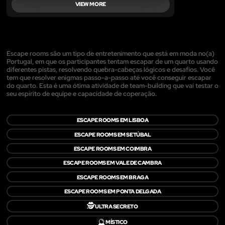
VIEW MORE
Escape rooms são um tipo de entretenimento que está em moda no(a)
Portugal, em que os participantes tentam escapar de um quarto usando
diferentes pistas, resolvendo quebra-cabeças lógicos e desafios. Você
tem que resolver enigmas passo-a-passo até você conseguir escapar
do quarto. Esta é uma ótima atividade de team-building que vai testar o
seu espírito de equipe e capacidade de coperação.
ESCAPE ROOMS EM LISBOA
ESCAPE ROOMS EM SETÚBAL
ESCAPE ROOMS EM COIMBRA
ESCAPE ROOMS EM VALE DE CAMBRA
ESCAPE ROOMS EM BRAGA
ESCAPE ROOMS EM PONTA DELGADA
🕵️
ULTRA SECRETO
🔮
MÍSTICO