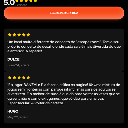
5.0
2
críticas
ESCREVER CRÍTICA
Um local muito diferente do conceito de "escape room". Tem o seu
próprio conceito de desafio onde cada sala é mais divertida do que
a anterior! A repetir!!
DULCE
June 24, 2020
1° a jogar BANZAI e 1° a fazer a crítica na página! 😁 Uma mistura de
jogos sem fronteiras com parque infantil, mas para os adultos se
divertirem. E o melhor de tudo é que dá para voltar as vezes que se
quiser... não é como exit games, que só dão para uma vez.
Espectacular! A voltar de certeza.
HUGO
May 22, 2020