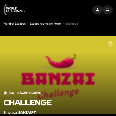
ENTRAR
MENU
World of Escapes
Escape rooms em Porto
Challenge
LIK
5.0
ESCAPE GAME
CHALLENGE
Empresa:
BANZAI.PT