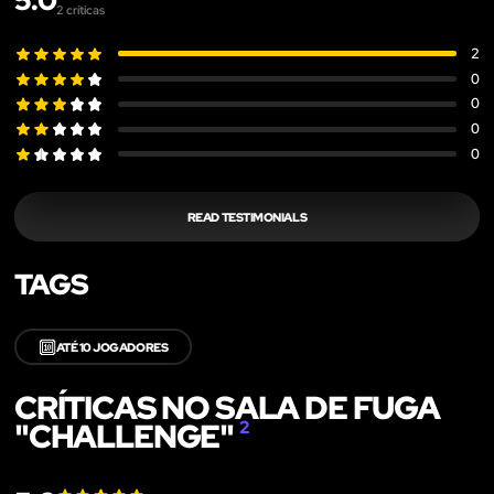
5.0
2
críticas
2
0
0
0
0
READ TESTIMONIALS
TAGS
🔟
ATÉ 10 JOGADORES
CRÍTICAS NO SALA DE FUGA
"CHALLENGE"
2