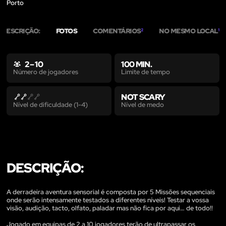
Porto
DESCRIÇÃO:
FOTOS
COMENTÁRIOS
NO MESMO LOCAL
2
1
2 – 10
100 MIN.
Limite de tempo
Número de jogadores
NOT SCARY
Nível de medo
Nível de dificuldade (1-4)
DESCRIÇÃO:
A derradeira aventura sensorial é composta por 5 Missões sequenciais
onde serão intensamente testados a diferentes níveis! Testar a vossa
visão, audição, tacto, olfato, paladar mas não fica por aqui… de todo!!
Jogado em equipas de 2 a 10 jogadores terão de ultrapassar os