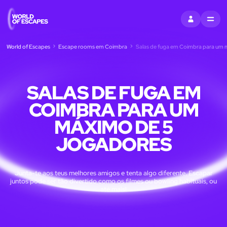
ENTRAR
MENU
World of Escapes
Escape rooms em Coimbra
Salas de fuga em Coimbra para um 
SALAS DE FUGA EM
COIMBRA PARA UM
MÁXIMO DE 5
JOGADORES
Junta-te aos teus melhores amigos e tenta algo diferente. Escapar
juntos pode ser tão divertido como os filmes ou bowling habituais, ou
até mais!