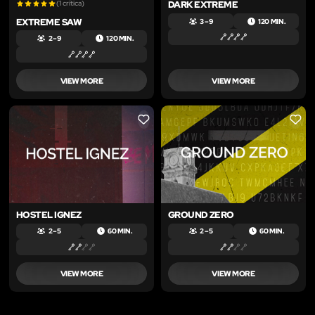
(1 crítica)
DARK EXTREME
EXTREME SAW
3 – 9
120 MIN.
2 – 9
120 MIN.
VIEW MORE
VIEW MORE
LIKE
LIKE
HOSTEL IGNEZ
GROUND ZERO
2 – 5
60 MIN.
2 – 5
60 MIN.
VIEW MORE
VIEW MORE