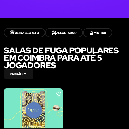
🕵️
👻
🔮
ULTRA SECRETO
ASSUSTADOR
MÍSTICO
SALAS DE FUGA POPULARES
EM COIMBRA PARA ATÉ 5
JOGADORES
PADRÃO
LIKE